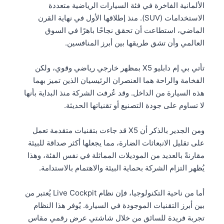
الألمانية الفاخرة في فئة السيارات الرياضية متعددة
الاستخدامات (SUV). منذ إطلاقها الأول في نهاية القرن
الماضي، استطاعت أن تحقق نجاحًا باهرًا في السوق
العالمي وأن تشق طريقها بين أبرز المنافسين.
تأتي بي إم دابليو X5 بمظهر خارجي رياضي وقوي، ولكن
الفخامة والراحة هما العنصران الرئيسيان الذين تميز بهما
هذه السيارة من الداخل. وقد عُرفت الشركة منذ البداية بأنها
لا تساوم على جودة التصنيع أو تقنياتها الحديثة.
ومن الجدير بالذكر أن X5 قد جاءت بتقنيات متقدمة تعمل
على تقليل الانبعاثات الضارة، مما يجعلها أكثر صداقة للبيئة
مقارنةً بالعديد من الموديلات المماثلة في نفس الفئة، وهذا
يُظهر التزام الشركة بحماية البيئة والاهتمام بالاستدامة.
أما من ناحية التكنولوجيا، فإن نظام Live Cockpit يُعتبر من
بين أبرز التقنيات الموجودة في السيارة. يُوفر هذا النظام
تجربة فريدة للسائق من خلال شاشتي عرض رقمي مقاس