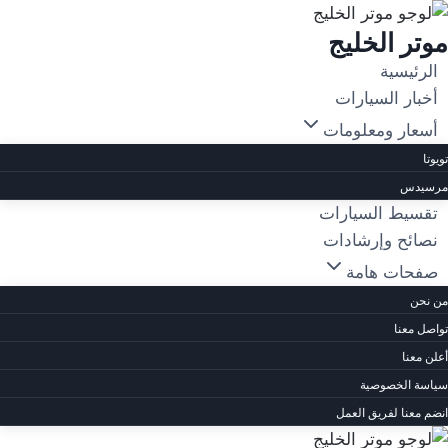
لتجاوز
موتر الخليج
لى
لمحتوى
الرئيسية
أخبار السيارات
أسعار ومعلومات
تويوتا
مرسيدس
تقسيط السيارات
نصائح وإرشادات
صفحات هامة
من نحن
تواصل معنا
أعلن معنا
سياسة الخصوصية
انضم معنا لفريق العمل