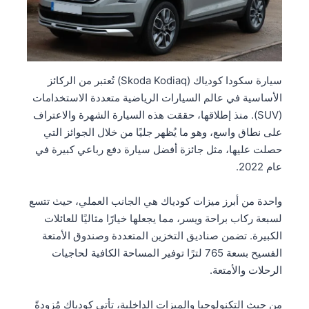
سيارة سكودا كودياك (Skoda Kodiaq) تُعتبر من الركائز
الأساسية في عالم السيارات الرياضية متعددة الاستخدامات
(SUV). منذ إطلاقها، حققت هذه السيارة الشهرة والاعتراف
على نطاق واسع، وهو ما يُظهر جليًا من خلال الجوائز التي
حصلت عليها، مثل جائزة أفضل سيارة دفع رباعي كبيرة في
عام 2022.
واحدة من أبرز ميزات كودياك هي الجانب العملي، حيث تتسع
لسبعة ركاب براحة ويسر، مما يجعلها خيارًا مثاليًا للعائلات
الكبيرة. تضمن صناديق التخزين المتعددة وصندوق الأمتعة
الفسيح بسعة 765 لترًا توفير المساحة الكافية لحاجيات
الرحلات والأمتعة.
من حيث التكنولوجيا والميزات الداخلية، تأتي كودياك مُزودةً