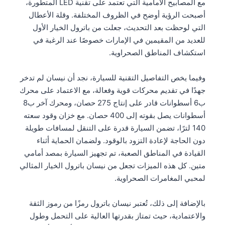
مع المصابيح الأمامية التي تعتمد على تقنية LED المتطورة،
أصبحت الرؤية أوضح في الظروف المختلفة. وقلة الأعطال
التي لوحظت بعد التحديث، جعلت من باترول الخيار الأول
للعديد من المقيمين في الإمارات خصوصًا عند الرغبة في
استكشاف المناطق الصحراوية.
وفيما يخص التفاصيل التقنية للسيارة، نجد أن نيسان لم تدخر
جهدًا في تقديم محركات قوية وفعالة، مع الاعتماد على محرك
ب6 أسطوانات قادر على إنتاج 275 حصان، ومحرك آخر ب8
أسطوانات يصل بقوته إلى 400 حصان. مع خزان وقود سعته
140 لترًا، تضمن السيارة قدرة على التنقل لمسافات طويلة
دون الحاجة لإعادة التزود بالوقود. ولضمان الحماية أثناء
القيادة في المناطق الصعبة، تم تجهيز السيارة بمصد أمامي
متين. كل هذه الميزات تجعل من نيسان باترول الخيار المثالي
لمحبي المغامرات الصحراوية.
بالإضافة إلى ذلك، تُعتبر نيسان باترول رمزًا من رموز الثقة
والاعتمادية، حيث تمتاز بقدرتها العالية على التحمل وطول