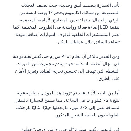
تأتي السيارة بتصميم أنيق وحديث، حيث تضيف العجلات
المصنوعة من سبائك الألمنيوم بحجم 17 بوصة لمسة من
الرقي والجمال، بينما تضمن المصابيح الأمامية المصممة
بتقنية LED إضاءة فعالة وواضحة في الظروف المختلفة. كما
تعتبر المستشعرات الخلفية لوقوف السيارات إضافة مفيدة
تساعد السائق خلال عمليات الركن.
ومن الجدير بالذكر أن نظام Pilot من إم جي يُعتبر نقلة نوعية
في مجال أنظمة السلامة، حيث يقدم مجموعة من الميزات
النشطة التي تهدف إلى تحسين تجربة القيادة وتعزيز الأمان
على الطرق.
أما من ناحية الأداء، فقد تم تزويد هذا الموديل ببطارية قوية
تبلغ 72.6 كيلو وات في الساعة، مما يسمح للسيارة بالتنقل
لمسافة تصل إلى 273 ميل، ما يجعلها خيارًا مثاليًا للرحلات
الطويلة دون الحاجة للشحن المتكرر.
في المجمل، تُعتبر سيارة “إم جي زد إس إي في” خطوة