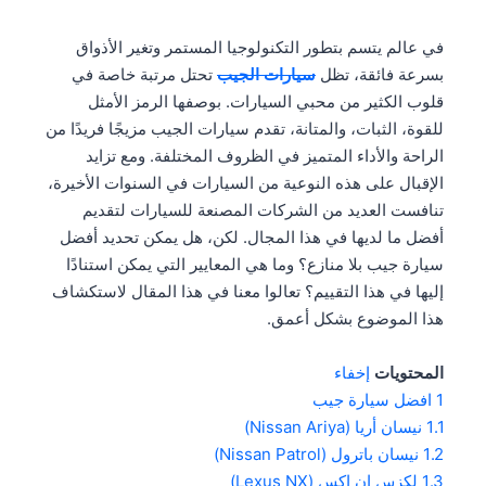
في عالم يتسم بتطور التكنولوجيا المستمر وتغير الأذواق
بسرعة فائقة، تظل
سيارات الجيب
تحتل مرتبة خاصة في
قلوب الكثير من محبي السيارات. بوصفها الرمز الأمثل
للقوة، الثبات، والمتانة، تقدم سيارات الجيب مزيجًا فريدًا من
الراحة والأداء المتميز في الظروف المختلفة. ومع تزايد
الإقبال على هذه النوعية من السيارات في السنوات الأخيرة،
تنافست العديد من الشركات المصنعة للسيارات لتقديم
أفضل ما لديها في هذا المجال. لكن، هل يمكن تحديد أفضل
سيارة جيب بلا منازع؟ وما هي المعايير التي يمكن استنادًا
إليها في هذا التقييم؟ تعالوا معنا في هذا المقال لاستكشاف
هذا الموضوع بشكل أعمق.
المحتويات
إخفاء
1
افضل سيارة جيب
1.1
نيسان أريا (Nissan Ariya)
1.2
نيسان باترول (Nissan Patrol)
1.3
لكزس إن اكس (Lexus NX)