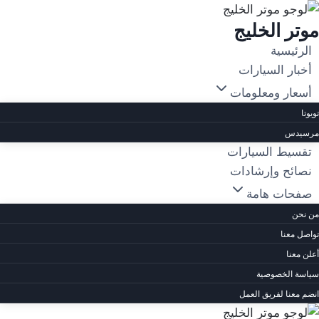
لتجاوز
موتر الخليج
لى
لمحتوى
الرئيسية
أخبار السيارات
أسعار ومعلومات
تويوتا
مرسيدس
تقسيط السيارات
نصائح وإرشادات
صفحات هامة
من نحن
تواصل معنا
أعلن معنا
سياسة الخصوصية
انضم معنا لفريق العمل