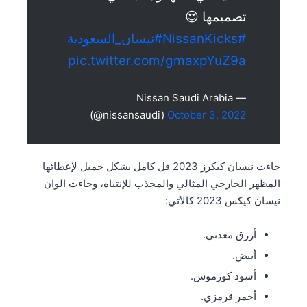
تصميمها 😍
#NissanKicks
#نيسان_السعودية
pic.twitter.com/gmaxpYuZ9a
— Nissan Saudi Arabia
(@nissansaudi)
October 3, 2022
جاءت نيسان كيكرز 2023 فل كامل بشكل جميل لإعطائها
المظهر الخارجي المثالي والمجذب للإنتباه، وجاءت الوان
نيسان كيكس 2023 كالأتي:
أزرق معدني.
أبيض.
أسود كوزموس.
أحمر قرمزي.