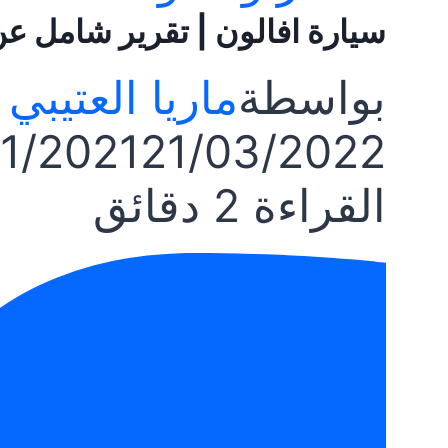
سيارة افالون | تقرير شامل عن سي
بواسطة
ماريا العتيبي
11/2021
21/03/2022
القراءة
2
دقائق