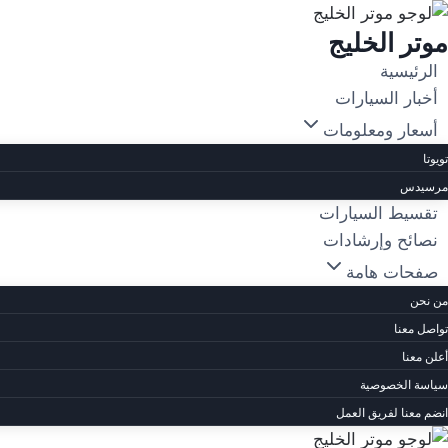
لتجاوز
موتر الخليج
لى
لمحتوى
الرئيسية
أخبار السيارات
أسعار ومعلومات
تويوتا
مرسيدس
تقسيط السيارات
نصائح وإرشادات
صفحات هامة
من نحن
تواصل معنا
أعلن معنا
سياسة الخصوصية
انضم معنا لفريق العمل