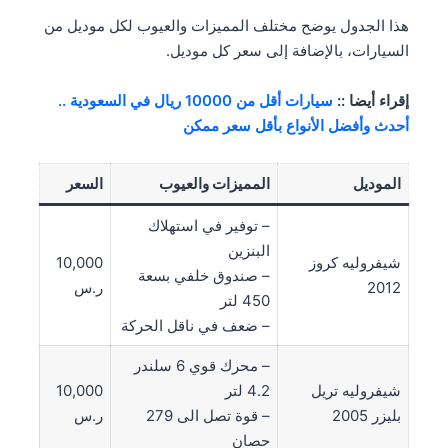
هذا الجدول يوضح مختلف المميزات والعيوب لكل موديل من
السيارات، بالإضافة إلى سعر كل موديل.
إقراء أيضا ::
سيارات أقل من 10000 ريال في السعودية ..
أحدث وأفضل الأنواع بأقل سعر ممكن
الموديل
المميزات والعيوب
السعر
– توفير في استهلاك
البنزين
شيفروليه كروز
10,000
– صندوق خلفي بسعة
2012
ر.س
450 لتر
– ضعف في ناقل الحركة
– محرك قوي 6 سلندر
شيفروليه تريل
4.2 لتر
10,000
بليزر 2005
– قوة تصل الى 279
ر.س
حصان