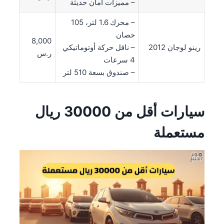
– مميزات أمان حديثة
– محرك 1.6 لتر، 105
حصان
8,000
رينو لوجان 2012
– ناقل حركة أوتوماتيكي
ر.س
4 سرعات
– صندوق بسعة 510 لتر
سيارات أقل من 30000 ريال
مستعملة