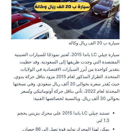
سيارة ب 20 الف ريال وكالة
سيارة جيلي LC باندا 2015، تُعتبر نموذجًا للسيارات الصينية
المقتصدة التي وجدت طريقها إلى السعودية. وقد حظيت
بتقدير كواحدة من أبرز السيارات الاقتصادية في الولايات
المتحدة. الطراز المذكور لعام 2015 مزود بناقل حركة يدوي،
حيث يُقدر سعره بحوالي 20 ألف ريال سعودي. وفي نسختها
المحدثة لعام 2022، تأتي بناقل حركة أوتوماتيكي وتُسعر
بحوالي 30 ألف ريال. وبالنسبة لخصائصها الفنية:
تستند جيلي LC باندا 2015 على محرك بنزيني بحجم
1.3 لتر.
يمكن لهذا المحرك توليد قوة تصل إلى 86 حصان.