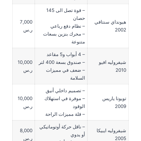
– قوة تصل الى 145
حصان
هيونداي سنتافي
7,000
– نظام دفع رباعي
2002
ر.س
– محرك بنزين بسعات
متنوعة
– 4 أبواب و5 مقاعد
شيفروليه افيو
– صندوق بسعة 400 لتر
10,000
2010
– ضعف في مميزات
ر.س
السلامة
– تصميم داخلي أنيق
تويوتا ياريس
– موفرة في استهلاك
10,000
2009
الوقود
ر.س
– قلة مميزات الراحة
– ناقل حركة أوتوماتيكي
شيفروليه ايبيكا
8,000
أو يدوي
2005
ر.س