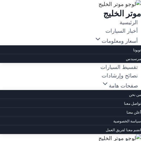
لتجاوز
موتر الخليج
لى
لمحتوى
الرئيسية
أخبار السيارات
أسعار ومعلومات
تويوتا
مرسيدس
تقسيط السيارات
نصائح وإرشادات
صفحات هامة
من نحن
تواصل معنا
أعلن معنا
سياسة الخصوصية
انضم معنا لفريق العمل