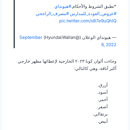
*تطبق الشروط والأحكام.
#هيونداي
#عروض_العودة_للمدارس
#مصرف_الراجحي
pic.twitter.com/sB7e9uQhIQ
— هيونداي الوعلان (@HyundaiWallan)
September
6, 2022
وجاءت ألوان كونا ٢٠٢٣ الخارجية لإعطائها مظهر خارجي
أكتر أناقة، وهي كالتالي:
أزرق.
أسود.
أحمر.
أصفر.
برتقالي.
أبيض.