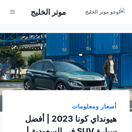
لتجاوز
موتر الخليج
لى
لمحتوى
أسعار ومعلومات
هيونداي كونا 2023 | أفضل
سيارة SUV في السعودية |