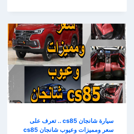
سيارة شانجان cs85 .. تعرف على
سعر ومميزات وعيوب شانجان cs85