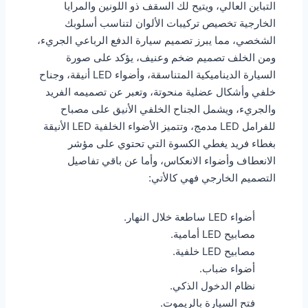
التباين العالي، ويتيح لك السقف ذو اللونين والمرايا
الخارجية تخصيص تركيبات الألوان لتناسب أسلوبك
الشخصي، مما يبرز تصميم سيارة الدفع الرباعي الجريء،
ومن الخلف تصميم ضخم وعنيف، يؤكد على صورة
السيارة الديناميكية المتناسقة، وأضواء LED أنيقة، وجناح
خلفي وأشكال عضلية منحوتة، وتعبر عن تصميمه الفريد
والجريء، ويشمل الجناح الخلفي الأنيق على مصباح
للفرامل LED مدمج، وتتميز الأضواء الخلفية LED الأنيقة
بغطاء فريد يغطي الكسوة التي تحتوي على مؤشر
الانعطاف وأضواء الانعكاس، وأما عن باقي تفاصيل
التصميم الخارجي فهي كالأتي:
أضواء LED ساطعة خلال النهار.
مصابيح LED أمامية.
مصابيح LED خلفية.
أضواء ضباب.
نظام الدخول الذكي.
فتح السيارة بالريموت.