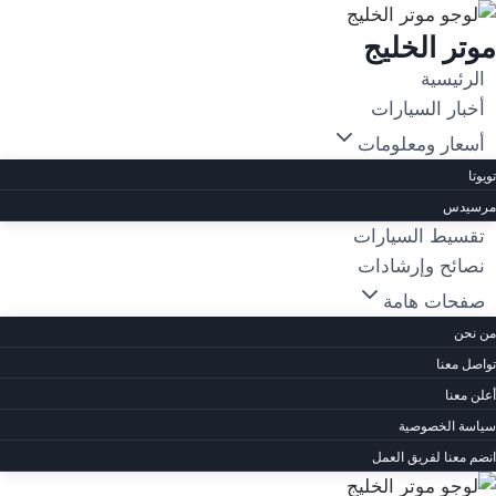
لتجاوز
موتر الخليج
لى
لمحتوى
الرئيسية
أخبار السيارات
أسعار ومعلومات
تويوتا
مرسيدس
تقسيط السيارات
نصائح وإرشادات
صفحات هامة
من نحن
تواصل معنا
أعلن معنا
سياسة الخصوصية
انضم معنا لفريق العمل