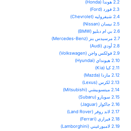
2.2
هوندا (Honda)
2.3
فورد (Ford)
2.4
شيفروليه (Chevrolet)
2.5
نيسان (Nissan)
2.6
بي ام دبليو (BMW)
2.7
مرسيدس بنز (Mercedes-Benz)
2.8
أودي (Audi)
2.9
فولكس واجن (Volkswagen)
2.10
هيونداي (Hyundai)
2.11
كيا (Kia)
2.12
مازدا (Mazda)
2.13
لكزس (Lexus)
2.14
ميتسوبيشي (Mitsubishi)
2.15
سوبارو (Subaru)
2.16
جاكوار (Jaguar)
2.17
لاند روفر (Land Rover)
2.18
فيراري (Ferrari)
2.19
لامبورغيني (Lamborghini)