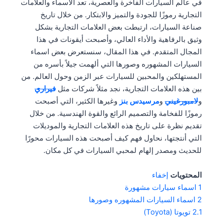
في عالم السيارات الفاخرة والعصرية، تعد الأسماء والعلامات
التجارية رموزًا للجودة والتميز والابتكار. من خلال تاريخ
صناعة السيارات، ارتبطت بعض العلامات التجارية بشكل
وثيق بالرفاهية والأداء العالي، وأصبحت أيقونات في هذا
المجال المتقدم. في هذا المقال، سنستعرض بعض اسماء
السيارات المشهوره وصورها التي ألهمت جيلاً بأسره من
المستهلكين والمحبين للسيارات عبر الزمن وحول العالم. من
بين هذه العلامات التجارية، نجد مثلاً شركات مثل
فيراري
و
لامبورغيني
و
مرسيدس بنز
وغيرها الكثير، التي أصبحت
رموزًا للفخامة والتصميم الرائع والقوة الهندسية. من خلال
تقديم نظرة على تاريخ هذه العلامات التجارية والموديلات
التي أنتجتها، نحاول فهم كيف أصبحت هذه السيارات محورًا
للحديث ومصدر إلهام لمحبي السيارات في كل مكان.
المحتويات
إخفاء
1
اسماء سيارات مشهورة
2
اسماء السيارات المشهوره وصورها
2.1
تويوتا (Toyota)