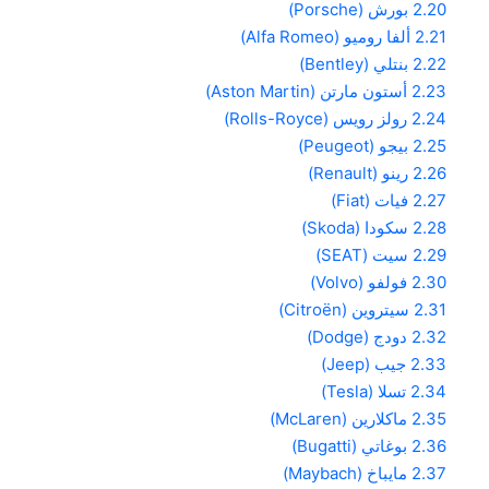
2.20
بورش (Porsche)
2.21
ألفا روميو (Alfa Romeo)
2.22
بنتلي (Bentley)
2.23
أستون مارتن (Aston Martin)
2.24
رولز رويس (Rolls-Royce)
2.25
بيجو (Peugeot)
2.26
رينو (Renault)
2.27
فيات (Fiat)
2.28
سكودا (Skoda)
2.29
سيت (SEAT)
2.30
فولفو (Volvo)
2.31
سيتروين (Citroën)
2.32
دودج (Dodge)
2.33
جيب (Jeep)
2.34
تسلا (Tesla)
2.35
ماكلارين (McLaren)
2.36
بوغاتي (Bugatti)
2.37
مايباخ (Maybach)