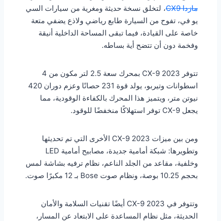
مازدا CX9
، لتخلق نسخة حديثة ومغرية من سيارات السي
يو في، تفوح من السيارة طابع رياضي ولاذع يضفي متعة
خاصة على القيادة، فيما تبقى المساحة الداخلية أنيقة
وفخمة دون أن تتضح أية بساطه.
تتوفر CX-9 2023 بمحرك سعة 2.5 لتر مكون من 4
اسطوانات وتيربو، يولد قوة 231 حصانًا وعزم دوران 420
نيوتن متر، ويتميز هذا المحرك بالكفاءة الوقودية، مما
يجعل CX-9 توفر استهلاكًا منخفضًا للوقود.
ومن بين ميزات CX-9 2023 الأخرى التي تم تحديثها
وتطويرها: شبكة أمامية جديدة، مصابيح أمامية LED
وخلفية، مقاعد من الجلد الناعم، نظام ترفيه بشاشة لمس
بحجم 10.25 بوصة، ونظام صوت Bose بـ 12 مكبرًا صوت.
وتتوفر في CX-9 2023 أيضًا تقنيات السلامة والأمان
الحديثة، مثل نظام المساعدة على الابتعاد عن المسار،