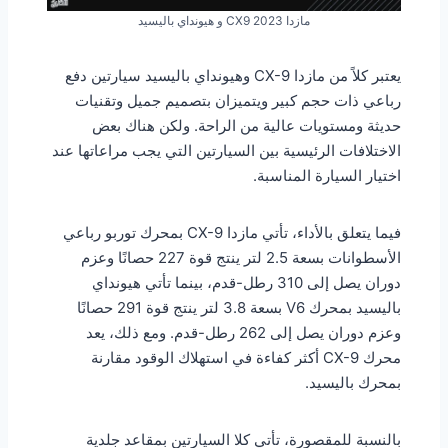
مازدا CX9 2023 و هيونداي باليسيد
يعتبر كلاً من مازدا CX-9 وهيونداي باليسيد سيارتين دفع
رباعي ذات حجم كبير ويتميزان بتصميم جميل وتقنيات
حديثة ومستويات عالية من الراحة. ولكن هناك بعض
الاختلافات الرئيسية بين السيارتين التي يجب مراعاتها عند
اختيار السيارة المناسبة.
فيما يتعلق بالأداء، تأتي مازدا CX-9 بمحرك توربو رباعي
الأسطوانات بسعة 2.5 لتر ينتج قوة 227 حصانًا وعزم
دوران يصل إلى 310 رطل-قدم، بينما تأتي هيونداي
باليسيد بمحرك V6 بسعة 3.8 لتر ينتج قوة 291 حصانًا
وعزم دوران يصل إلى 262 رطل-قدم. ومع ذلك، يعد
محرك CX-9 أكثر كفاءة في استهلاك الوقود مقارنة
بمحرك باليسيد.
بالنسبة للمقصورة، تأتي كلا السيارتين بمقاعد جلدية