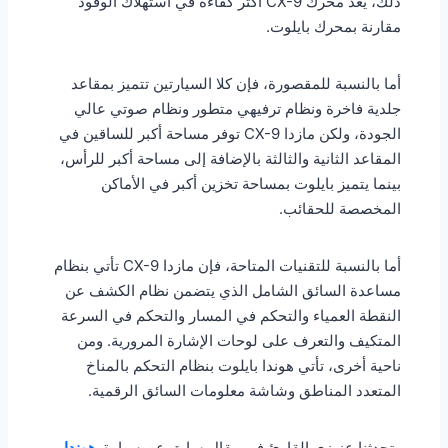
ذلك، يعد محرك CX-9 أكثر كفاءة في استهلاك الوقود
مقارنة بمحرك بايلوت.
أما بالنسبة للمقصورة، فإن كلا السيارتين تتميز بمقاعد
جلدية فاخرة ونظام ترفيهي متطور ونظام صوتي عالي
الجودة، ولكن مازدا CX-9 توفر مساحة أكبر للساقين في
المقاعد الثانية والثالثة بالإضافة إلى مساحة أكبر للرأس،
بينما يتميز بايلوت بمساحة تخزين أكبر في الأماكن
المخصصة للحقائب.
أما بالنسبة للتقنيات المتاحة، فإن مازدا CX-9 تأتي بنظام
مساعدة السائق الشامل الذي يتضمن نظام الكشف عن
النقطة العمياء والتحكم في المسار والتحكم في السرعة
المتكيف والتعرف على لوحات الإشارة المرورية. ومن
ناحية أخرى، تأتي هوندا بايلوت بنظام التحكم بالمناخ
المتعدد المناطق وشاشة معلومات السائق الرقمية.
وتحدثنا عزيزي القارئ في مقال سابق عن سيارة
هوندا