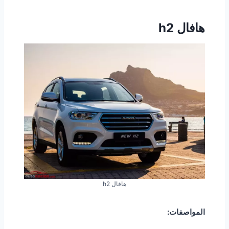
هافال h2
هافال h2
المواصفات: