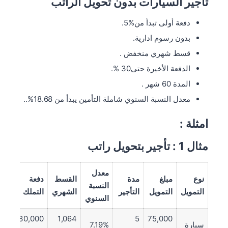
تأجير السيارات بدون تحويل الراتب
دفعة أولى تبدأ من%5.
بدون رسوم ادارية.
قسط شهري منخفض .
الدفعة الأخيرة حتى30 %.
المدة 60 شهر .
معدل النسبة السنوي شاملة التأمين يبدأ من 18.68%..
امثلة :
مثال 1 : تأجير بتحويل راتب
معدل
نوع
مبلغ
مدة
القسط
دفعة
النسبة
التمويل
التمويل
التأجير
الشهري
التملك
السنوي
30,000
1,064
5
75,000
سيارة
7.19%