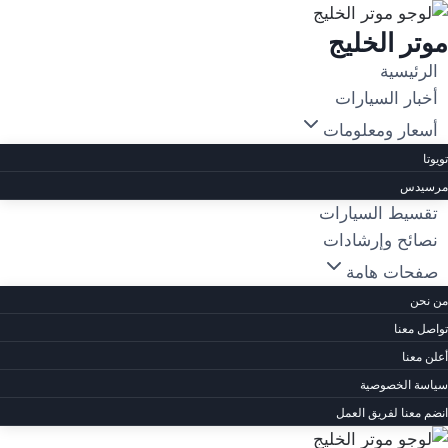
لتجاوز
موتر الخليج
لى
لمحتوى
الرئيسية
أخبار السيارات
أسعار ومعلومات
تويوتا
مرسيدس
تقسيط السيارات
نصائح وإرشادات
صفحات هامة
من نحن
تواصل معنا
أعلن معنا
سياسة الخصوصية
انضم معنا لفريق العمل