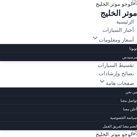
لتجاوز
موتر الخليج
لى
لمحتوى
الرئيسية
أخبار السيارات
أسعار ومعلومات
تويوتا
مرسيدس
تقسيط السيارات
نصائح وإرشادات
صفحات هامة
من نحن
تواصل معنا
أعلن معنا
سياسة الخصوصية
انضم معنا لفريق العمل