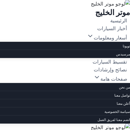
لتجاوز
موتر الخليج
لى
لمحتوى
الرئيسية
أخبار السيارات
أسعار ومعلومات
تويوتا
مرسيدس
تقسيط السيارات
نصائح وإرشادات
صفحات هامة
من نحن
تواصل معنا
أعلن معنا
سياسة الخصوصية
انضم معنا لفريق العمل