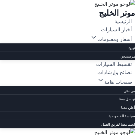
لتجاوز
موتر الخليج
لى
لمحتوى
الرئيسية
أخبار السيارات
أسعار ومعلومات
تويوتا
مرسيدس
تقسيط السيارات
نصائح وإرشادات
صفحات هامة
من نحن
تواصل معنا
أعلن معنا
سياسة الخصوصية
انضم معنا لفريق العمل