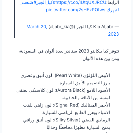
الرابط:
https://t.co/IUtqUXJRCU
#كيا_الجبر
#صُنعت_
لتبهرك
pic.twitter.com/2sHEzPOtws
— Kia Aljabr كيا الجبر (@aljabr_kia)
March 20,
2023
تتوفر كيا بيكانتو 2023 ستاندر بعدة ألوان في السعودية،
ومن بين هذه الألوان:
الأبيض اللؤلؤي (Pearl White): لون أنيق وعصري
يبرز التصميم الأنيق للسيارة.
الأسود اللامع (Aurora Black): لون كلاسيكي يضفي
لمسة من الأناقة والجاذبية.
الأحمر الميتاليك (Signal Red): لون زاهي يلفت
الانتباه ويعزز الطابع الرياضي للسيارة.
الرمادي الفضي (Silky Silver): لون أنيق وراقي
يمنح السيارة مظهرًا محافظًا وجذابًا.