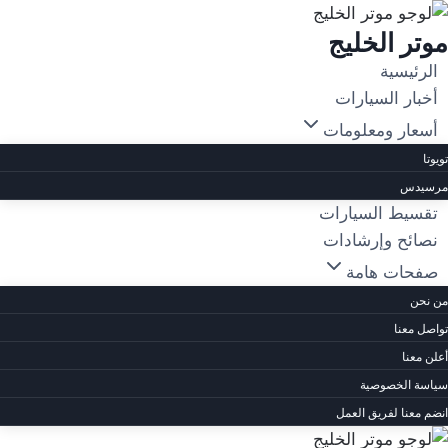
لتجاوز
موتر الخليج
لى
لمحتوى
الرئيسية
أخبار السيارات
أسعار ومعلومات
تويوتا
مرسيدس
تقسيط السيارات
نصائح وإرشادات
صفحات هامة
من نحن
تواصل معنا
أعلن معنا
سياسة الخصوصية
انضم معنا لفريق العمل