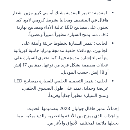
المقدمة : تتميز المقدمة بشبك أمامي كبير مزين بشعار
هافال في المنتصف ومحاط بشريط كرومي لامع. كما
تحتوي على مصابيح LED عالية الأداء ومصابيح نهارية
LED، مما يمنح السيارة مظهراً مميزاً وعصرياً.
الجانب : تتميز السيارة بخطوط جريئة وأنيقة على
الجانبين، مع نافذة خلفية مدمجة ومرايا جانبية كهربائية
مع أضواء إشارة مدمجة فيها. كما تحتوي السيارة على
عجلات مصممة بشكل فريد من نوعها، بمقاس 17 إنش
أو 18 إنش، حسب الموديل.
الخلف : يتميز التصميم الخلفي للسيارة بمصابيح LED
عريضة وجذابة، تمتد على طول الصندوق الخلفي،
وتمنح السيارة مظهراً جذاباً وفريداً.
إجمالاً، تتميز هافال جوليان 2023 بتصميمها الحديث
والجذاب الذي يمزج بين الأناقة والعصرية والديناميكية، مما
يجعلها ملائمة لمختلف الأذواق والأغراض.