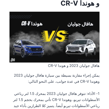
و هوندا CR-V
هافال جوليان 2023 و هوندا CR-V
يمكن إجراء مقارنة بسيطة بين سيارة هافال جوليان 2023
وهوندا CR-V في عدة جوانب، على النحو التالي:
1- الأداء: تتوفر هافال جوليان 2023 بمحرك 1.5 لتر رباعي
الأسطوانات تيربو، وهوندا CR-V تأتي بمحرك بحجم 1.5 لتر
رباعي الأسطوانات تيربو أيضاً. يتميز كلا الطرازين بأداء جيد