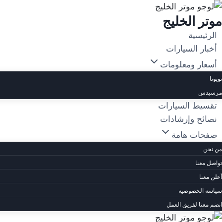
لتجاوز
موتر الخليج
لى
لمحتوى
الرئيسية
أخبار السيارات
أسعار ومعلومات
تويوتا
مرسيدس
تقسيط السيارات
نصائح وإرشادات
صفحات هامة
من نحن
تواصل معنا
أعلن معنا
سياسة الخصوصية
انضم معنا لفريق العمل