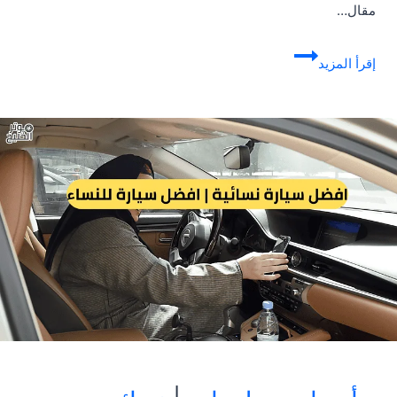
مقال…
استهلاك
إقرأ المزيد
الوقود
..
تعديلات
مهمة
لتوفير
إستهلاك
الوقود