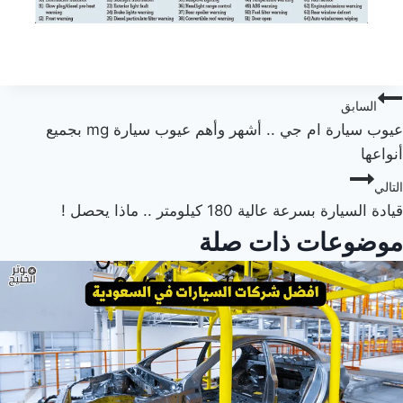
صفّح
السابق
عيوب سيارة ام جي .. أشهر وأهم عيوب سيارة mg بجميع
لمقالات
أنواعها
التالي
قيادة السيارة بسرعة عالية 180 كيلومتر .. ماذا يحصل !
موضوعات ذات صلة