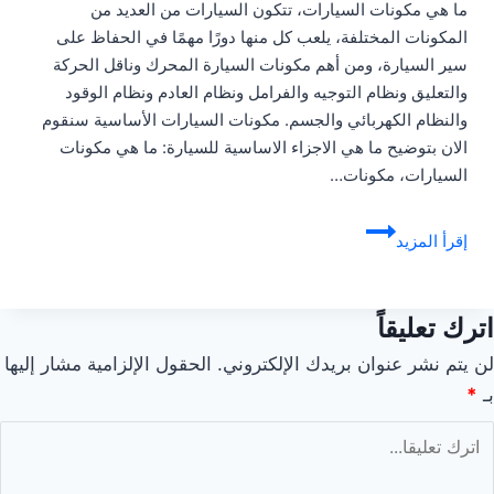
ما هي مكونات السيارات، تتكون السيارات من العديد من
المكونات المختلفة، يلعب كل منها دورًا مهمًا في الحفاظ على
سير السيارة، ومن أهم مكونات السيارة المحرك وناقل الحركة
والتعليق ونظام التوجيه والفرامل ونظام العادم ونظام الوقود
والنظام الكهربائي والجسم. مكونات السيارات الأساسية سنقوم
الان بتوضيح ما هي الاجزاء الاساسية للسيارة: ما هي مكونات
السيارات، مكونات…
ما
إقرأ المزيد
هي
مكونات
السيارات؟
اترك تعليقاً
|
لن يتم نشر عنوان بريدك الإلكتروني.
الحقول الإلزامية مشار إليها
شرح
بـ
*
مفصل
للمبتدئين