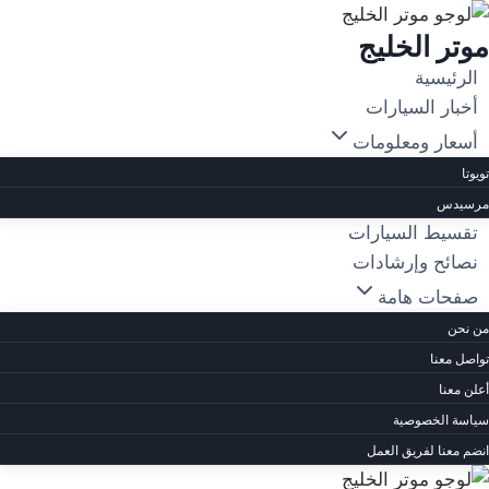
لتجاوز
موتر الخليج
لى
لمحتوى
الرئيسية
أخبار السيارات
أسعار ومعلومات
تويوتا
مرسيدس
تقسيط السيارات
نصائح وإرشادات
صفحات هامة
من نحن
تواصل معنا
أعلن معنا
سياسة الخصوصية
انضم معنا لفريق العمل