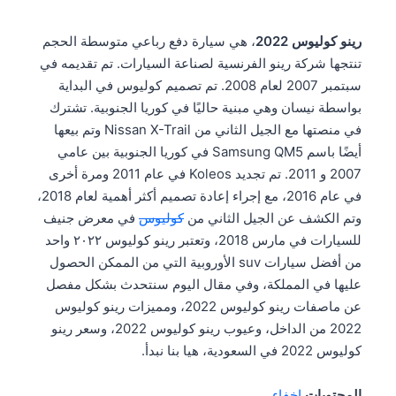
رينو كوليوس 2022
، هي سيارة دفع رباعي متوسطة الحجم
تنتجها شركة رينو الفرنسية لصناعة السيارات. تم تقديمه في
سبتمبر 2007 لعام 2008. تم تصميم كوليوس في البداية
بواسطة نيسان وهي مبنية حاليًا في كوريا الجنوبية. تشترك
في منصتها مع الجيل الثاني من Nissan X-Trail وتم بيعها
أيضًا باسم Samsung QM5 في كوريا الجنوبية بين عامي
2007 و 2011. تم تجديد Koleos في عام 2011 ومرة ​​أخرى
في عام 2016، مع إجراء إعادة تصميم أكثر أهمية لعام 2018،
وتم الكشف عن الجيل الثاني من
كوليوس
في معرض جنيف
للسيارات في مارس 2018، وتعتبر رينو كوليوس ٢٠٢٢ واحد
من أفضل سيارات suv الأوروبية التي من الممكن الحصول
عليها في المملكة، وفي مقال اليوم سنتحدث بشكل مفصل
عن ماصفات رينو كوليوس 2022، ومميزات رينو كوليوس
2022 من الداخل، وعيوب رينو كوليوس 2022، وسعر رينو
كوليوس 2022 في السعودية، هيا بنا نبدأ.
المحتويات
إخفاء