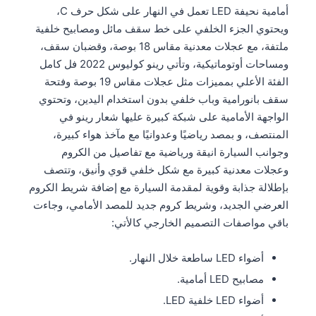
أمامية نحيفة LED تعمل في النهار على شكل حرف C،
ويحتوي الجزء الخلفي على خط سقف مائل ومصابيح خلفية
ملتفة، مع عجلات معدنية مقاس 18 بوصة، وقضبان سقف،
ومساحات أوتوماتيكية، وتأتي رينو كوليوس 2022 فل كامل
الفئة الأعلي بمميزات مثل عجلات مقاس 19 بوصة وفتحة
سقف بانورامية وباب خلفي بدون استخدام اليدين، وتحتوي
الواجهة الأمامية على شبكة كبيرة عليها شعار رينو في
المنتصف، و بمصد رياضيًا وعدوانيًا مع مآخذ هواء كبيرة،
وجوانب السيارة انيقة ورياضية مع تفاصيل من الكروم
وعجلات معدنية كبيرة مع شكل خلفي قوي وأنيق، وتتصف
بإطلالة جذابة وقوية لمقدمة السيارة مع إضافة شريط الكروم
العرضي الجديد، وشريط كروم جديد للمصد الأمامي، وجاءت
باقي مواصفات التصميم الخارجي كالأتي:
أضواء LED ساطعة خلال النهار.
مصابيح LED أمامية.
أضواء LED خلفية LED.