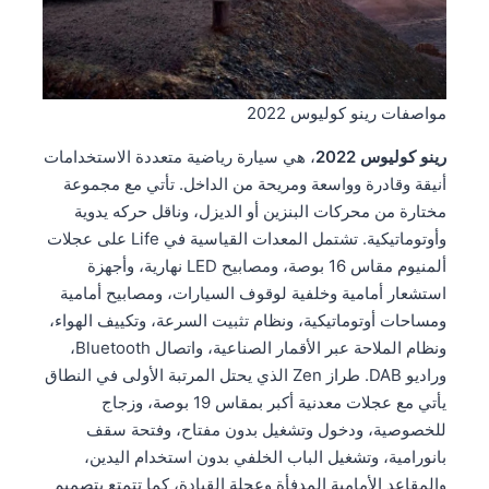
مواصفات رينو كوليوس 2022
رينو كوليوس 2022
، هي سيارة رياضية متعددة الاستخدامات
أنيقة وقادرة وواسعة ومريحة من الداخل. تأتي مع مجموعة
مختارة من محركات البنزين أو الديزل، وناقل حركه يدوية
وأوتوماتيكية. تشتمل المعدات القياسية في Life على عجلات
ألمنيوم مقاس 16 بوصة، ومصابيح LED نهارية، وأجهزة
استشعار أمامية وخلفية لوقوف السيارات، ومصابيح أمامية
ومساحات أوتوماتيكية، ونظام تثبيت السرعة، وتكييف الهواء،
ونظام الملاحة عبر الأقمار الصناعية، واتصال Bluetooth،
وراديو DAB. طراز Zen الذي يحتل المرتبة الأولى في النطاق
يأتي مع عجلات معدنية أكبر بمقاس 19 بوصة، وزجاج
للخصوصية، ودخول وتشغيل بدون مفتاح، وفتحة سقف
بانورامية، وتشغيل الباب الخلفي بدون استخدام اليدين،
والمقاعد الأمامية المدفأة وعجلة القيادة، كما تتمتع بتصميم