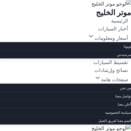
لتجاوز
موتر الخليج
لى
لمحتوى
الرئيسية
أخبار السيارات
أسعار ومعلومات
تويوتا
مرسيدس
تقسيط السيارات
نصائح وإرشادات
صفحات هامة
من نحن
تواصل معنا
أعلن معنا
سياسة الخصوصية
انضم معنا لفريق العمل