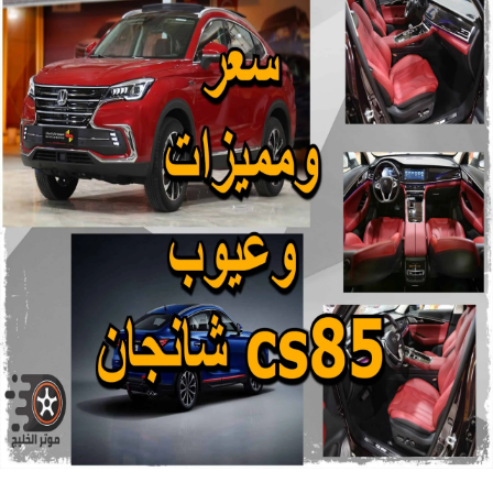
|
معلومات
مهمة
قبل
الشراء
|
تقرير
شامل