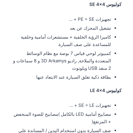
كوليوس SE 4×4
تجهيزات PE = SE + …
تشغيل المحرك عن بعد
كاميرا الرؤية الخلفية + مستشعرات أمامية وخلفية
للمساعدة على صف السيارة
كمبيوتر لوحي قياس 7 بوصة مع نظام الوسائط
المتعددة والملاحة, راديو 3D Arkamys و 8 سماعات و
2 منفذ USB وبلوتوث
بطاقة ذكية تغلق السيارة عند الابتعاد عنها
كوليوس LE 4×4
تجهيزات SE = LE + …
مصابيح أمامية LED بالكامل )مصابيح للضوء المنخفض
+ المرتفع(
صف السيارة بدون استخدام اليدين / المساندة على