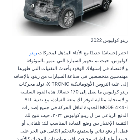
رينو كوليوس 2022
اختبر إحساسًا جديدًا مع الأداء المذهل لمحركات
رينو
كوليوس، حيث تم تجهيز السيارة التي تتميز بالموثوقة
والاقتصاد في إستهلاك الوقود بأحدث التقنيات التي طورها
مهندسين متخصصين في صناعة السيارات من رينو، بالإضافه
إلى علبة التروس الأوتوماتيكية X-TRONIC، تولد محركات
رينو كوليوس ما يصل إلى 170 حصانًا. هذه القوة السلسة
والاستجابة مثالية لتوفر لك متعة القيادة، مع تقنية ALL
MODE 4×4-i الجديدة لناقل الحركة في جميع إصدارات
الدفع الرباعي من ل رينو كوليوس ٢٠٢٢، حيت تتيح لك
التقنية الإختيار بين وضع القيادة المناسب لك: تلقائي، أو
قفل، أو دفع ثنائي واستمتع بالتحكم الكامل في الجر على
جميع أنواع الطرق، وجاءت باقي مواصفات المحرك كالأتي: