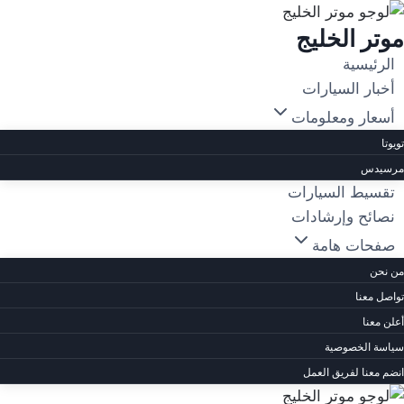
لتجاوز
موتر الخليج
لى
لمحتوى
الرئيسية
أخبار السيارات
أسعار ومعلومات
تويوتا
مرسيدس
تقسيط السيارات
نصائح وإرشادات
صفحات هامة
من نحن
تواصل معنا
أعلن معنا
سياسة الخصوصية
انضم معنا لفريق العمل