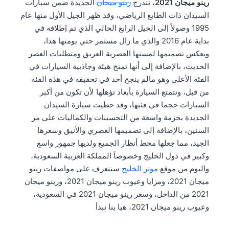
رينو ميجان 2021
، تندرج
رينو ميجان
الجديدة ضمن سيارات
السيدان ذات الطابع الرياضي، وقد ظهر الجيل الأول منها عام
1995 وصولاً إلى الجيل الرابع الحالي الذي تم إطلاقه في
بداية عام 2016 والذي ما زال مستمر حتي يومنها هذا،
ويعكس تصميمها لمستها العصرية العريق ومتطلبات العصر
الحديث، بالإضافة إلى أنها تمنح هيئة وجاذبية السيارات في
الفئة الأعلى وهو مالم ينجح أحد في تحقيقه في هذه الفئة
من قبل، وتتمتع السيارة بأبعاد تؤهلها لأن تكون من أكبر
السيارات حجما في فئتها، وقد حظيت سيارة السيدان
الجديدة بحزمة واسعة من التحسينات والكماليات على مر
السنين، بالإضافة إلى تصميمها العصري والأنيق وسعرها
الجيد، مما جعلها محط أنظار الجميع ولديها جمهور واسع
وكبير في دول الخليج وخصوصاً المملكة العربية السعودية،
واليوم من موقع
موتر الخليج
سنتعرف على مواصفات رينو
ميجان 2021، ومزايا وعيوب رينو ميجان 2021، ورينو ميجان
2021 من الداخل، وسعر رينو ميجان 2021 في السعودية،
وعيوب رينو ميجان 2021، هيا بنا نبدأ