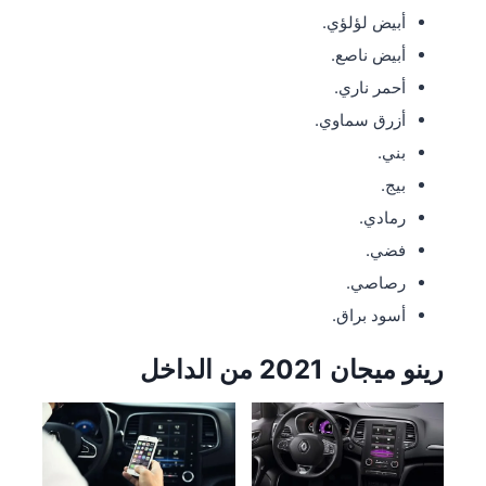
أبيض لؤلؤي.
أبيض ناصع.
أحمر ناري.
أزرق سماوي.
بني.
بيج.
رمادي.
فضي.
رصاصي.
أسود براق.
رينو ميجان 2021 من الداخل