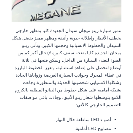
تتميز سيارة رينو ميجان سيدان الجديدة كليا بمظهر خارجي
يخطف الأنظار وإطلالة حيوية وأنيقة ومظهر مميز بفضل هيكل
السيدان والخطوط الانسيابية وحجمها الكبير، وتأتي رينو
ميجان الجديدة كليا بفتحة سقف كبيرة لإدخال أكبر كم من
الضوء لتضئ السيارة من الداخل، ويمكن فتحها في ثلاثة
أوضاع لتحصل على إضاءة استثنائية، وتعزز الخطوط البارزة
في غطاء المحرك وجوانب السيارة العريضة وزواياها الحادة
وشكلها الانسيابي شخصيتها الحديثة والمتطورة،وجاءت
بشبكة أمامية على شكل خطوط من البيانو المطلية بالكروم
اللامع يتوسطها شعار رينو الأنيق، وجاءت باقي مواصفات
التصميم الخارجي كالأتي:
أضواء LED ساطعة خلال النهار.
مصابيح LED أمامية.