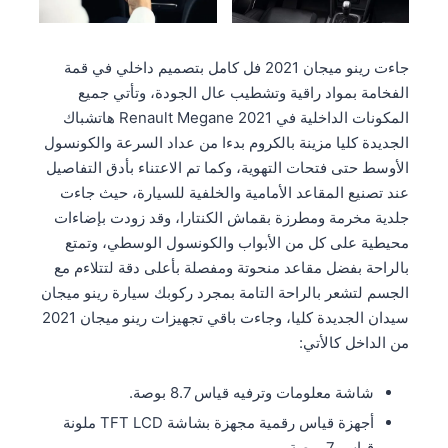
جاءت رينو ميجان 2021 فل كامل بتصميم داخلي في قمة
الفخامة بمواد راقية وتشطيب عال الجودة، وتأتي جميع
المكونات الداخلية في Renault Megane 2021 هاتشباك
الجديدة كليا مزينة بالكروم بدءا من عداد السرعة والكونسول
الأوسط حتى فتحات التهوية، وكما تم الاعتناء بأدق التفاصيل
عند تصنيع المقاعد الأمامية والخلفية للسيارة، حيث جاءت
جلدية مخرمة ومطرزة بقماش الكنتارا، وقد زودت بإضاءات
محيطية على كل من الأبواب والكونسول الوسطي، وتمتع
بالراحة بفضل مقاعد منحوتة ومفصلة بأعلى دقة لتتلاءم مع
الجسم لتشعر بالراحة التامة بمجرد ركوبك سيارة رينو ميجان
سيدان الجديدة كليا، وجاءت باقي تجهيزات رينو ميجان 2021
من الداخل كالأتي:
شاشة معلومات وترفيه قياس 8.7 بوصة.
أجهزة قياس رقمية مجهزة بشاشة TFT LCD ملونة
قياس 7 بوصة.