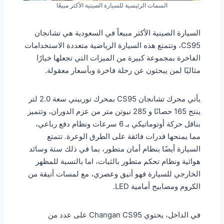
السمات الرئيسية للسيارة الصينية الأكثر مبيعًا
السيارة الصينية الأكثر مبيعاً في السعودية هي تشانجان
CS95، وتتمتع هذه السيارة الرياضية متعددة الاستخدامات
الفاخرة بمجموعة كبيرة من الميزات التي تجعلها خيارًا
مثاليًا لمن يبحثون عن رحلة فاخرة وبأسعار معقولة.
يأتي محرك تشانجان CS95 بمحرك توربيني سعة 2.0 لتر
ينتج 165 حصانًا و 285 نيوتن متر من عزم الدوران، وتتميز
بناقل حركة أوتوماتيكي بـ 6 سرعات ونظام دفع رباعي،
مما يمنحها قدرات فائقة على الطرق الوعرة. تتمتع
السيارة أيضًا بنظام أمان متطور، بما في ذلك ستة وسائد
هوائية ونظام تحكم متطور بالثبات، اما بالنسبة للمظهر
الخارجي للسيارة فهو أنيق وعصري، مع لمسات أنيقة من
الكروم ومصابيح أمامية LED.
في الداخل، يحتوي Changan CS95 على عدد من