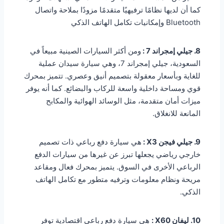
كما أن لديها نظامًا ترفيهيًا متقدمًا مزودًا بملاحة واتصال
Bluetooth وإمكانيات تكامل الهاتف الذكي
8. جيلي إمجراند 7 :
ومن أكثر السيارات الصينية مبيعاً في
السعودية، جيلي إمجراند 7، وهي سيارة سيدان عملية
للغاية وبأسعار معقولة بتصميم أنيق وعصري. تتميز بمحرك
قوي ومساحة داخلية واسعة للركاب والبضائع. كما أنه يوفر
ميزات أمان متقدمة، مثل الوسائد الهوائية والمكابح
المانعة للانغلاق.
9. جيلي فيجن X3 :
هي سيارة دفع رباعي ذات تصميم
خارجي رياضي يجعلها تبرز عن غيرها من سيارات الدفع
الرباعي الأخرى في السوق. يتميز بمحرك فعال ومقاعد
مريحة ونظام معلومات وترفيه متطور مع تكامل الهاتف
الذكي.
10. ليفان X60 :
هي سيارة دفع رباعي اقتصادية توفر