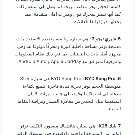
كاملة الحجم توفر مقاعد مريحة لما يصل إلى سبعة ركاب.
كما أنها تتميز بمحرك قوي وميزات أمان متقدمة، مما
يجعلها خيارًا رائعًا للعائلات.
5. شيري تيجو 3
:
هي سيارة رياضية متعددة الاستخدامات
مدمجة توفر مساحة داخلية كبيرة ومحركًا موثوقًا به. وهي
مجهزة أيضًا بأحدث التقنيات، بما في ذلك نظام المعلومات
والترفيه المتوافق مع Apple CarPlay و Android Auto.
6.
BYD Song Pro
BYD Song Pro
:
هي سيارة SUV
متوسطة الحجم توفر تجربة قيادة فاخرة. تتمتع بكفاءة
مذهلة في استهلاك الوقود، إلى جانب ميزات الأمان
المتقدمة مثل التحذير من مغادرة المسار ومراقبة النقاط
العمياء.
7. بايك X25 :
هي سيارة هاتشباك ميسورة التكلفة توفر
الكثير من المساحة الداخلية والاقتصاد في استهلاك الوقود.