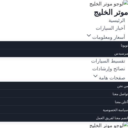
لتجاوز
موتر الخليج
لى
لمحتوى
الرئيسية
أخبار السيارات
أسعار ومعلومات
تويوتا
مرسيدس
تقسيط السيارات
نصائح وإرشادات
صفحات هامة
من نحن
تواصل معنا
أعلن معنا
سياسة الخصوصية
انضم معنا لفريق العمل