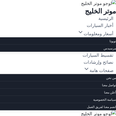
لتجاوز
موتر الخليج
لى
لمحتوى
الرئيسية
أخبار السيارات
أسعار ومعلومات
تويوتا
مرسيدس
تقسيط السيارات
نصائح وإرشادات
صفحات هامة
من نحن
تواصل معنا
أعلن معنا
سياسة الخصوصية
انضم معنا لفريق العمل