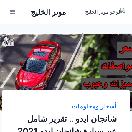
لتجاوز
موتر الخليج
لى
لمحتوى
أسعار ومعلومات
شانجان ايدو .. تقرير شامل
عن سيارة شانجان ايدو 2021