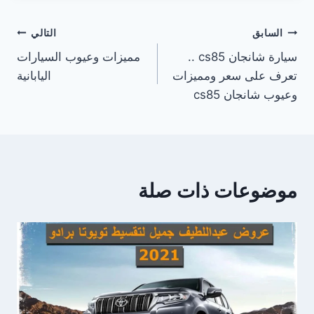
تصفّح
السابق
التالي
سيارة شانجان cs85 ..
مميزات وعيوب السيارات
المقالات
تعرف على سعر ومميزات
اليابانية
وعيوب شانجان cs85
موضوعات ذات صلة