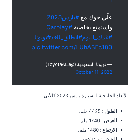
علّي جوك مع
#يارس2023
واستمتع بخاصية
#Carplay
#غدك_اليوم
#انطلق_للغد
#تويوتا
pic.twitter.com/LUhASEc183
— تويوتا السعودية (@ToyotaALJ)
October 11, 2022
الأبعاد الخارجية لـ سيارة يارس 2023 كالأتي:
الطول
: 4425 ملم.
العرض
: 1740 ملم.
الارتفاع
: 1480 ملم.
الوزن
: 1550 كجم.