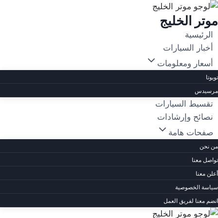
لتجاوز
موتر الخليج
لى
لمحتوى
الرئيسية
أخبار السيارات
أسعار ومعلومات
تويوتا
مرسيدس
تقسيط السيارات
نصائح وإرشادات
صفحات هامة
من نحن
تواصل معنا
أعلن معنا
سياسة الخصوصية
انضم معنا لفريق العمل