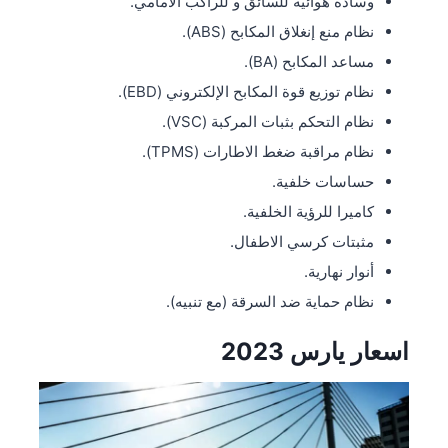
وسادة هوائية للسائق و للراكب الامامي.
نظام منع إنغلاق المكابح (ABS).
مساعد المكابح (BA).
نظام توزيع قوة المكابح الإلكتروني (EBD).
نظام التحكم بثبات المركبة (VSC).
نظام مراقبة ضغط الاطارات (TPMS).
حساسات خلفية.
كاميرا للرؤية الخلفية.
مثبتات كرسي الاطفال.
أنوار نهارية.
نظام حماية ضد السرقة (مع تنبيه).
اسعار يارس 2023