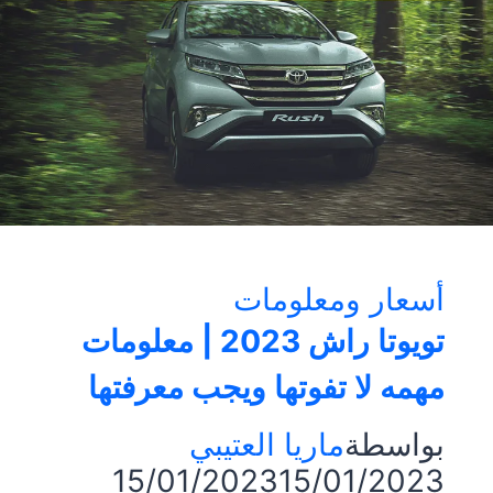
تكنولوجيا
متطورة
وأداء
مميز
(
تقرير
شامل)
أسعار ومعلومات
تويوتا راش 2023 | معلومات
مهمه لا تفوتها ويجب معرفتها
بواسطة
ماريا العتيبي
15/01/2023
15/01/2023