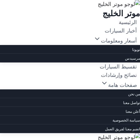
لتجاوز
موتر الخليج
لى
لمحتوى
الرئيسية
أخبار السيارات
أسعار ومعلومات
تويوتا
مرسيدس
تقسيط السيارات
نصائح وإرشادات
صفحات هامة
من نحن
تواصل معنا
أعلن معنا
سياسة الخصوصية
انضم معنا لفريق العمل