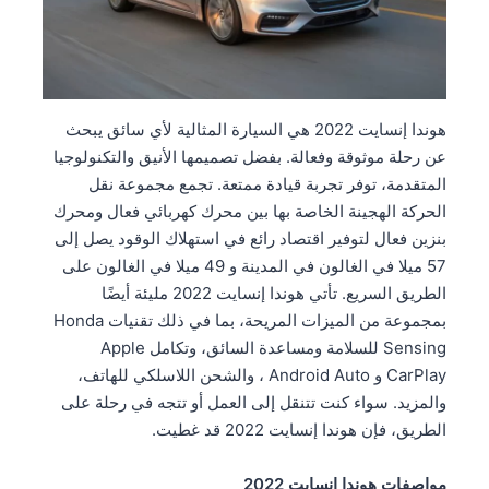
هوندا إنسايت 2022 هي السيارة المثالية لأي سائق يبحث
عن رحلة موثوقة وفعالة. بفضل تصميمها الأنيق والتكنولوجيا
المتقدمة، توفر تجربة قيادة ممتعة. تجمع مجموعة نقل
الحركة الهجينة الخاصة بها بين محرك كهربائي فعال ومحرك
بنزين فعال لتوفير اقتصاد رائع في استهلاك الوقود يصل إلى
57 ميلا في الغالون في المدينة و 49 ميلا في الغالون على
الطريق السريع. تأتي هوندا إنسايت 2022 مليئة أيضًا
بمجموعة من الميزات المريحة، بما في ذلك تقنيات Honda
Sensing للسلامة ومساعدة السائق، وتكامل Apple
CarPlay و Android Auto ، والشحن اللاسلكي للهاتف،
والمزيد. سواء كنت تتنقل إلى العمل أو تتجه في رحلة على
الطريق، فإن هوندا إنسايت 2022 قد غطيت.
مواصفات هوندا إنسايت 2022