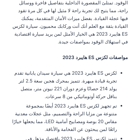
الوقود. تمتلئ المقصورة الداخلية بتفاصيل فاخرة ووسائل
راحة، مما يتيح لك تجربة راحة لا مثيل لها في كل مرة تقود
فيها عجلة القيادة. بفضل ميزات الأمان المتقدمة، يمكنك
القيادة بثقة مع العلم أنك أنت وركابك محميون. سيارة لكزس
ES هايبرد 2023 هي الخيار الأمثل لمن يريد سيارة اقتصادية
في استهلاك الوقود بمواصفات جيدة.
مواصفات لكزس ES هايبرد 2023
لكزس ES هايبرد 2023 هي سيارة سيدان يابانية تقدم
تجربة قيادة مبهرة. تتميز بمحرك هجين سعة 2.5 لتر
يولد 214 حصانًا وعزم دوران 221 نيوتن متر، متصل
بناقل حركة أوتوماتيكي من 8 سرعات.
تم تجهيز لكزس ES هايبرد 2023 أيضًا بمجموعة
متنوعة من مزايا الراحة والتصميم، مثل عجلات معدنية
مقاس 20 بوصة ومصابيح أمامية LED، مما يجعلها خيارًا
رائعًا لمن يبحثون عن الفخامة والأناقة.
تتميز لكزس ES هايبرد 2023 باقتصاد مذهل في