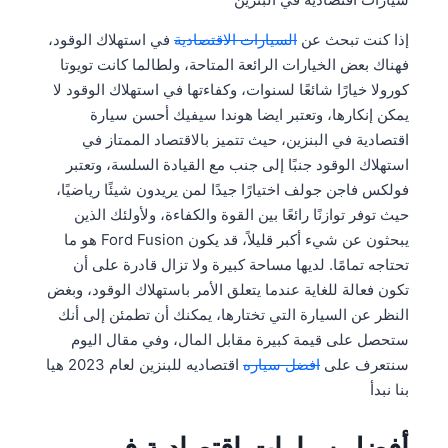
إذا كنت تبحث عن
السيارات الاقتصادية
في استهلاك الوقود،
فهناك بعض الخيارات الرائعة المتاحة، ولطالما كانت تويوتا
كورولا خيارًا شائعًا لسنوات، وكفاءتها في استهلاك الوقود لا
يمكن إنكارها، وتعتبر ايضا هوندا سيفيك أحسن سيارة
اقتصادية في البنزين، حيث تتميز بالاقتصاد الممتاز في
استهلاك الوقود جنبًا إلى جنب مع القيادة السلسة، وتعتبر
فولكس فاجن جولف اختيارًا جيدًا لمن يريدون شيئًا رياضيًا،
حيث توفر توازنًا رائعًا بين القوة والكفاءة، ولأولئك الذين
يبحثون عن شيء أكبر قليلاً، قد يكون Ford Fusion هو ما
تحتاجه تمامًا. لديها مساحة كبيرة ولا تزال قادرة على أن
تكون فعالة للغاية عندما يتعلق الأمر باستهلاك الوقود، وبغض
النظر عن السيارة التي تختارها، يمكنك أن تطمئن إلى أنك
ستحصل على قيمة كبيرة مقابل المال، وفي مقال اليوم
سنتعرف على
افضل سياره
اقتصاديه للبنزين لعام 2023 هيا
بنا نبدأ