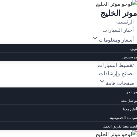
لتجاوز
موتر الخليج
لى
لمحتوى
الرئيسية
أخبار السيارات
أسعار ومعلومات
تويوتا
مرسيدس
تقسيط السيارات
نصائح وإرشادات
صفحات هامة
من نحن
تواصل معنا
أعلن معنا
سياسة الخصوصية
انضم معنا لفريق العمل