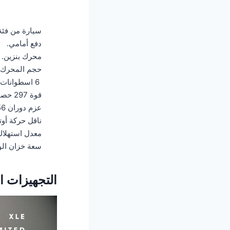
سيارة من فئة
دفع أمامي.
محرك بنزين.
حجم المحرك 3.5 لتر.
6 اسطوانات.
قوة 297 حصان، 6,500 – 6,600 د.د
عزم دوران 356 ن.م / 4,600 – 4,700 د.د
ناقل حركة أوتوماتي
معدل استهلاك الوقود هو 
سعة خزان الوقود:0
التجهيزات ا