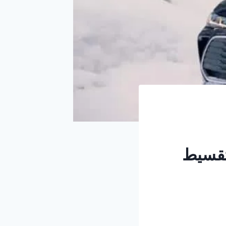
تقسيط