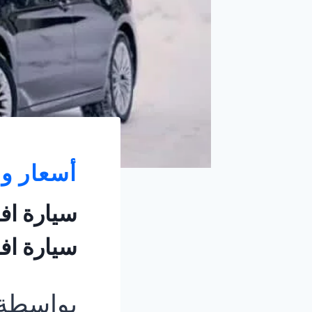
أسعار و
سيارة اف
سيارة افالو
بواسطة