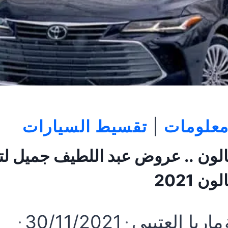
معلومات
|
تقسيط السيارات
الون .. عروض عبد اللطيف جميل ل
ن 2021
ماريا العتيبي
30/11/2021