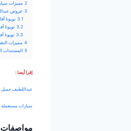
2
مميزات سيارة ا
3
عروض عبداللط
3.1
تويوتا أفا
3.2
تويوتا أفال
3.3
تويوتا أفا
4
مميزات التق
5
المستندات ال
إقرا أيضا :
عبداللطيف جميل .. ع
سيارات مستعملة ب
مواصفات س