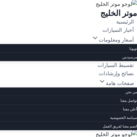
لتجاوز
موتر الخليج
لى
لمحتوى
الرئيسية
أخبار السيارات
أسعار ومعلومات
تويوتا
مرسيدس
تقسيط السيارات
نصائح وإرشادات
صفحات هامة
من نحن
تواصل معنا
أعلن معنا
سياسة الخصوصية
انضم معنا لفريق العمل