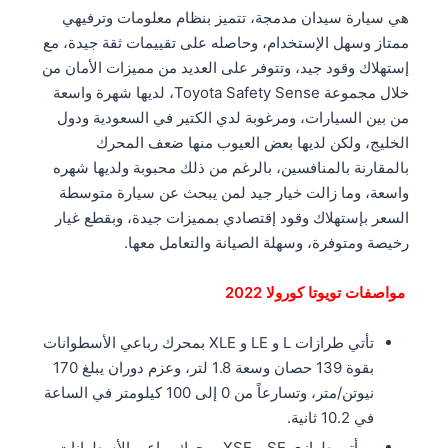
هي سيارة سيدان مدمجة، تتميز بنظام معلومات وترفيهي
ممتاز وسهل الإستخدام، وحاصله على تقييمات ثقة جيدة، مع
إستهلاك وقود جيد، وتتوفر على العديد من مميزات الأمان من
خلال مجموعة Toyota Safety Sense، لديها شهرة واسعة
من بين السيارات، ومرغوبة لدي الكتير في السعودية ودول
الخليج، ولكن لديها بعض العيوب منها ضعف المحرك
بالمقارنة بالمنافسين، بالرغم من ذلك محبوبة ولديها شهره
واسعة، وما زالت خيار جيد لمن يبحث عن سيارة متوسطة
السعر بإستهلاك وقود إقتصادي بمميزات جيدة، وبقطع غيار
رخيصة ومتوفرة، وسهلة الصيانة والتعامل معها.
مواصفات تويوتا كورولا 2022
تأتي طرازات L و LE و XLE بمحرك رباعي الأسطوانات
بقوة 139 حصان وسعة 1.8 لتر، وعزم دوران يبلغ 170
نيوتن/متر، وتسارعاً من 0 إلى 100 كيلومتر في الساعة
في 10.2 ثانية.
و يأتي طرازي SE و XSE بمحرك رباعي الأسطوانات