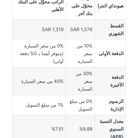
الراتب محوّل على البنك
هيونداي النترا
محوّل على
الأهلي
بنك آخر
القسط
SAR 1,319
SAR 1,376
الشهري
10% من
0% من سعر السيارة
الدفعة الأولى
سعر
(متوفر أيضا بـ 0% دفعة
السيارة
أولى)
30% من
الدفعة
سعر
40% من سعر السيارة
الأخيرة
السيارة
الرسوم
0% من مبلغ
1% من مبلغ التمويل
الإدارية
التمويل
معدل النسبة
السنوي
%9.88
%7.51
(APR)