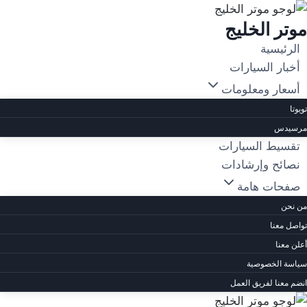
لتجاوز
موتر الخليج
لى
لمحتوى
الرئيسية
أخبار السيارات
أسعار ومعلومات
تويوتا
مرسيدس
تقسيط السيارات
نصائح وإرشادات
صفحات هامة
من نحن
تواصل معنا
أعلن معنا
سياسة الخصوصية
انضم معنا لفريق العمل