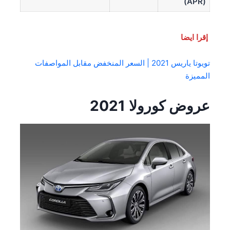
(APR)
إقرا ايضا
تويوتا ياريس 2021 | السعر المنخفض مقابل المواصفات
المميزة
عروض كورولا 2021