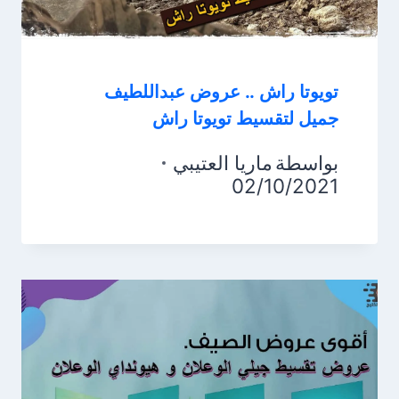
تويوتا راش .. عروض عبداللطيف
جميل لتقسيط تويوتا راش
بواسطة
ماريا العتيبي
02/10/2021