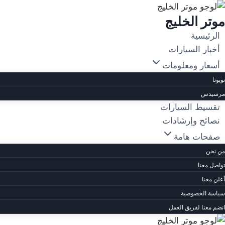
لتجاوز
موتر الخليج
لى
لمحتوى
الرئيسية
أخبار السيارات
أسعار ومعلومات
تويوتا
مرسيدس
تقسيط السيارات
نصائح وإرشادات
صفحات هامة
من نحن
تواصل معنا
أعلن معنا
سياسة الخصوصية
انضم معنا لفريق العمل