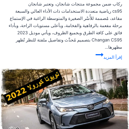
ركاب ضمن مجموعة منتجات شانجان، وتعتبر شانجان
cs95 رياضية متعددة الاستخدامات ذات الأداء العالي والسبعة
مقاعد، مُصممة للأُسْر الصغيرة والمتوسطة الراغبة في الإستماع
برحلة مفعمة بالرفاهية والفخامة، وبأعلى مستويات الراحة، وبأداء
فائق على كافة الطرق وبجميع الظروف، ويأتي موديل 2023
Changan CS95 بتصميم مُحدَّث وتفاصيل ملفتة للنظر تُظهر
مظهرها…
فئات
إقرأ المزيد
شانجان
cs95
|
الفرق
بين
شانجان
رويال
وبلاتينيوم
2023