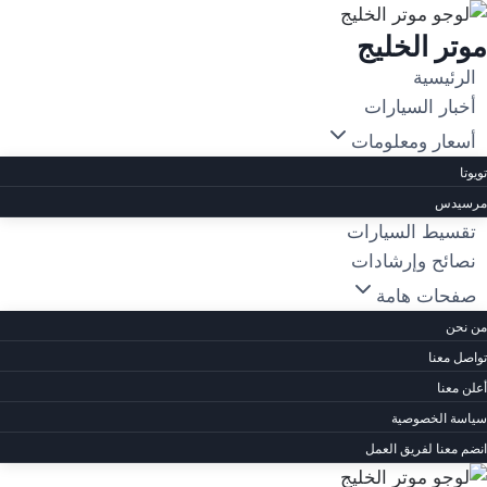
لتجاوز
موتر الخليج
لى
لمحتوى
الرئيسية
أخبار السيارات
أسعار ومعلومات
تويوتا
مرسيدس
تقسيط السيارات
نصائح وإرشادات
صفحات هامة
من نحن
تواصل معنا
أعلن معنا
سياسة الخصوصية
انضم معنا لفريق العمل