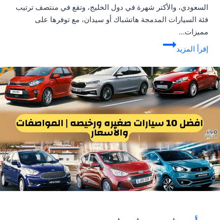
السعودي، والأكتر شهرة في دول الخليج، وتقع في منتصف ترتيب
فئة السيارات المدمجة هاتشباك أو سيدان، مع توفرها على
مميزات…
تويوتا
إقرأ المزيد
كورولا
2022
|
تقرير
شامل
عن
سيارة
تويوتا
كورولا
2022