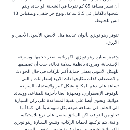
أن تسير مسافة 85 كم تقريبا في الشحنة الواحدة، ويتم
شحنها بالكامل في 3.5 ساعة، ونوع جر خلفي، وبمقياس 13
انش للجنوط،
تتوفر رينو تويزي بألوان عديدة مثل الأبيض، الأسود، الأحمر، و
الأزرق.
وتتميز سيارة رينو تويزي الكهربائية بصغر حجمها، وبسرعة
الإستجابة، ومزودة بأنظمة سلامة فعالة، حيث أن تصميمها
للهيكل الأنبوبي يعطي حماية أكتر للركاب في حال الحوادث
والإصصدام، كذلك مكابحها ذات الأربع إسطوانات و التي
تساعد على دعم المكابح بشكل كبير والإستجابة السريعة
للوقوف الإضطراري، ومجهزة أيضا بأحزمة للمقاعد، ووسائد
هوائية، وتحوي أيضا على تقنية المساعدة على ركن السيارة
إلى الخلف في مساحة ضيقة بكل سهولة وأمان، كما أنها
تخلو من النوافذ، لكن السائق يحصل على درع بلاستيكية
واقية، يتم تركيبها لحماية الركاب، وتتسع السيارة رينو تويزي
الكهربائية لشخصين، مع إمكانية جلوس شخص ثالث في