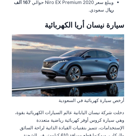
ويبلغ سعر 2020 Niro EX Premium حوالي
167 ألف
ريا
ل سعودي.
سيارة نيسان أريا الكهربائية
أرخص سيارة كهربائية في السعودية
دخلت شركة نيسان اليابانية عالم السيارات الكهربائية بقوة،
وهي سيارة كروس أوفر كهربائية رياضية متعددة
الإستخدامات، تتميز بتقنيات القيادة الذاتية لراحة السائق
والركاب، ويمكنها قطع مسافة 610 كيلومتر في الشحنة