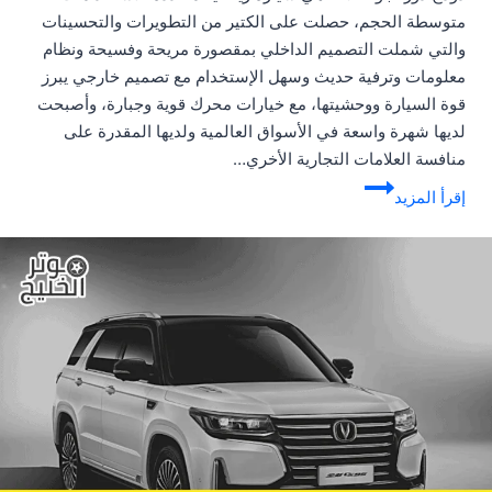
متوسطة الحجم، حصلت على الكتير من التطويرات والتحسينات
والتي شملت التصميم الداخلي بمقصورة مريحة وفسيحة ونظام
معلومات وترفية حديث وسهل الإستخدام مع تصميم خارجي يبرز
قوة السيارة ووحشيتها، مع خيارات محرك قوية وجبارة، وأصبحت
لديها شهرة واسعة في الأسواق العالمية ولديها المقدرة على
منافسة العلامات التجارية الأخري…
دودج
إقرأ المزيد
دورانجو
2021
|
قوة
ووحشية
لا
مثيل
لها
(تقرير
شامل)