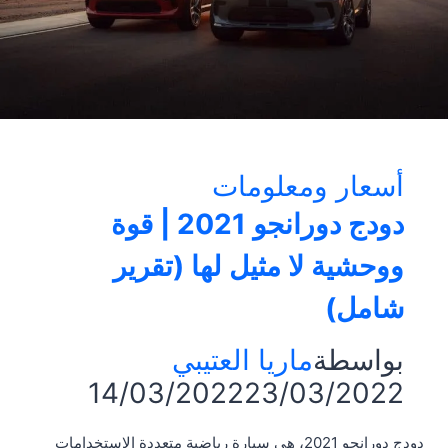
أسعار ومعلومات
دودج دورانجو 2021 | قوة
ووحشية لا مثيل لها (تقرير
شامل)
بواسطة
ماريا العتيبي
14/03/2022
23/03/2022
دودج دورانجو 2021، هي سيارة رياضية متعددة الاستخدامات