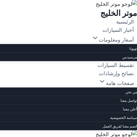
لتجاوز
موتر الخليج
لى
لمحتوى
الرئيسية
أخبار السيارات
أسعار ومعلومات
تويوتا
مرسيدس
تقسيط السيارات
نصائح وإرشادات
صفحات هامة
من نحن
تواصل معنا
أعلن معنا
سياسة الخصوصية
انضم معنا لفريق العمل