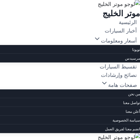
لتجاوز
موتر الخليج
لى
لمحتوى
الرئيسية
أخبار السيارات
أسعار ومعلومات
تويوتا
مرسيدس
تقسيط السيارات
نصائح وإرشادات
صفحات هامة
من نحن
تواصل معنا
أعلن معنا
سياسة الخصوصية
انضم معنا لفريق العمل