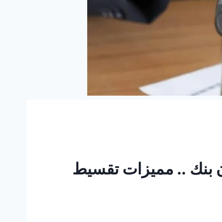
بنك .. مميزات تقسيط